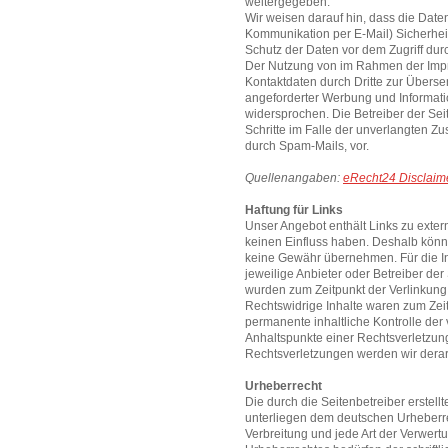
weitergegeben.
Wir weisen darauf hin, dass die Daten
Kommunikation per E-Mail) Sicherhei
Schutz der Daten vor dem Zugriff durch
Der Nutzung von im Rahmen der Impre
Kontaktdaten durch Dritte zur Überse
angeforderter Werbung und Informatio
widersprochen. Die Betreiber der Seit
Schritte im Falle der unverlangten 
durch Spam-Mails, vor.
Quellenangaben:
eRecht24 Disclaim
Haftung für Links
Unser Angebot enthält Links zu extern
keinen Einfluss haben. Deshalb könne
keine Gewähr übernehmen. Für die Inha
jeweilige Anbieter oder Betreiber der 
wurden zum Zeitpunkt der Verlinkung
Rechtswidrige Inhalte waren zum Zeit
permanente inhaltliche Kontrolle der 
Anhaltspunkte einer Rechtsverletzun
Rechtsverletzungen werden wir derar
Urheberrecht
Die durch die Seitenbetreiber erstell
unterliegen dem deutschen Urheberrec
Verbreitung und jede Art der Verwer