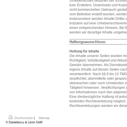
Urheberrechtes bedürfen der schriftl
bzw. Erstellers. Downloads und Kopien
nicht kommerziellen Gebrauch gestatte
vom Betreiber erstellt wurden, werden
Insbesondere werden Inhalte Dritter 
trotzdem auf eine Urheberrechtsverl
einen entsprechenden Hinweis. Bei
werden wir derartige Inhalte umgehe
Haftungsausschluss:
Haftung für Inhalte
Die Inhalte unserer Seiten wurden mit 
Richtigkeit, Vollständigkeit und Aktua
Gewähr übernehmen. Als Diensteanbi
eigene Inhalte auf diesen Seiten na
verantwortlich. Nach §§ 8 bis 10 TMG 
verpflichtet, übermittelte oder gespe
überwachen oder nach Umständen zu f
Tätigkeit hinweisen. Verpflichtungen
von Informationen nach den allgemei
Eine diesbezügliche Haftung ist jedo
konkreten Rechtsverletzung möglich
Rechtsverletzungen werden wir diese
Druckversion
|
Sitemap
© Danielescu & Lison GbR